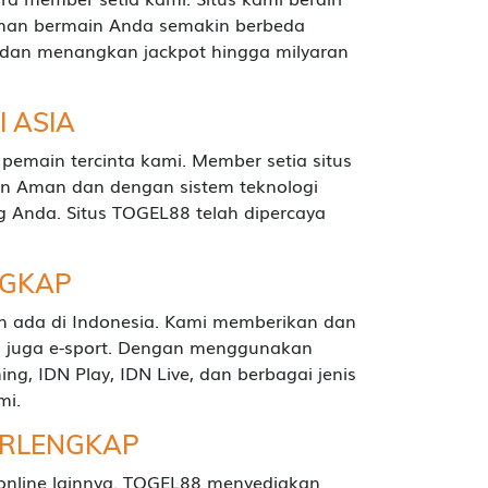
laman bermain Anda semakin berbeda
n dan menangkan jackpot hingga milyaran
I ASIA
emain tercinta kami. Member setia situs
an Aman dan dengan sistem teknologi
 Anda. Situs TOGEL88 telah dipercaya
NGKAP
ah ada di Indonesia. Kami memberikan dan
dan juga e-sport. Dengan menggunakan
ng, IDN Play, IDN Live, dan berbagai jenis
mi.
TERLENGKAP
i online lainnya. TOGEL88 menyediakan