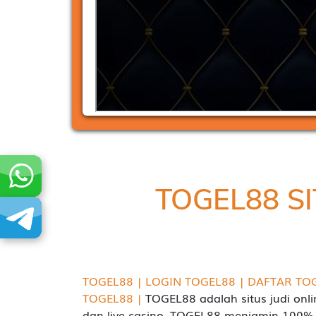
|
|
Video Sponsor
Jadwal Bank
TOGEL88 SI
TOGEL88 |
LOGIN TOGEL88 |
DAFTAR TOG
TOGEL88 |
TOGEL88 adalah situs judi onlin
dan live casino. TOGEL88 menjamin 100% 