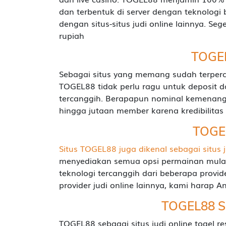
dan terbentuk di server dengan teknolog
dengan situs-situs judi online lainnya. 
rupiah
TOGEL
Sebagai situs yang memang sudah terperc
TOGEL88 tidak perlu ragu untuk deposit
tercanggih. Berapapun nominal kemenanga
hingga jutaan member karena kredibilitas 
TOGE
Situs TOGEL88 juga dikenal sebagai situs j
menyediakan semua opsi permainan mulai d
teknologi tercanggih dari beberapa provide
provider judi online lainnya, kami harap 
TOGEL88 S
TOGEL88 sebagai situs judi online togel r